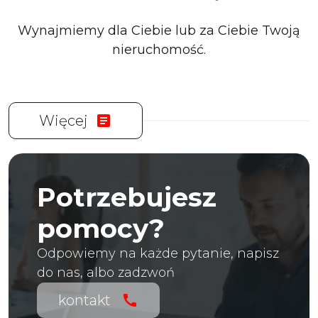
Wynajmiemy dla Ciebie lub za Ciebie Twoją
nieruchomość.
Więcej
article
Potrzebujesz
pomocy?
Odpowiemy na każde pytanie, napisz
do nas, albo zadzwoń
kontakt
call