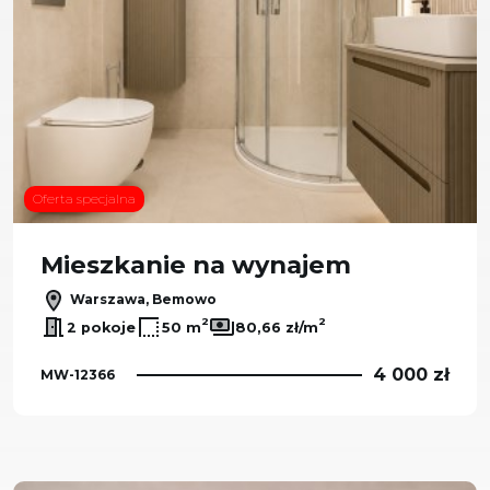
Oferta specjalna
Mieszkanie na wynajem
Warszawa, Bemowo
2
2
2 pokoje
50 m
80,66 zł/m
4 000 zł
MW-12366