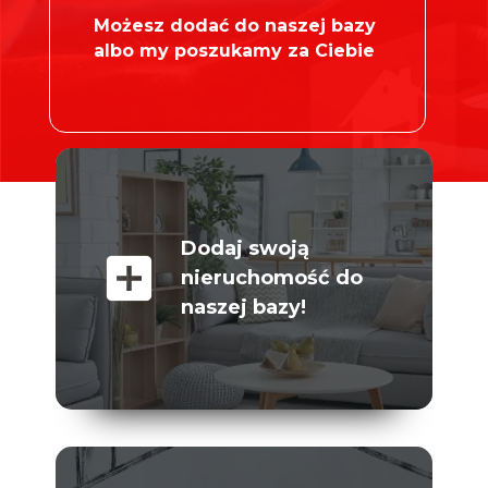
Możesz dodać do naszej bazy
albo my poszukamy za Ciebie
Dodaj swoją
add_box
nieruchomość do
naszej bazy!