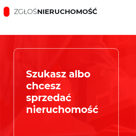
ZGŁOŚ
NIERUCHOMOŚĆ
Szukasz albo
chcesz
sprzedać
nieruchomość