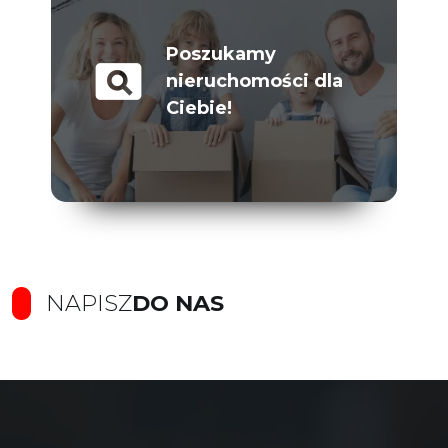
Poszukamy
pageview
nieruchomości dla
Ciebie!
NAPISZ
DO NAS