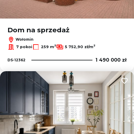
Dom na sprzedaż
Wołomin
2
2
7 pokoi
259 m
5 752,90 zł/m
1 490 000 zł
DS-12362
Dodaj