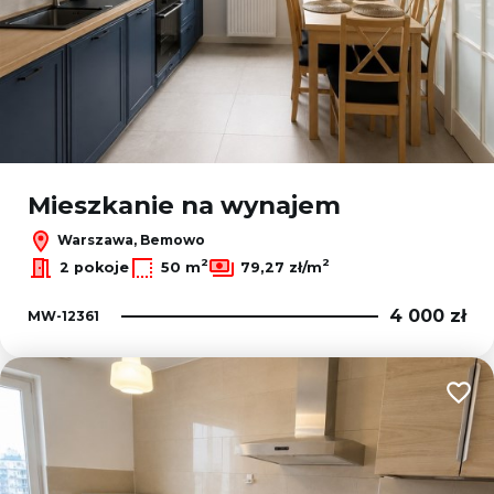
Mieszkanie na wynajem
Warszawa, Bemowo
2
2
2 pokoje
50 m
79,27 zł/m
4 000 zł
MW-12361
Dodaj