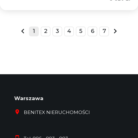
1
2
3
4
5
6
7
prev
next
Warszawa
BENITEX NIERUCHOMOŚCI