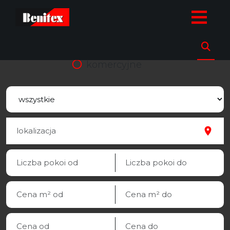
strona.glowna
Oferty
sprzedaz
wynajem
komercyjne