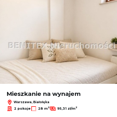
Dodaj
Mieszkanie na wynajem
Warszawa, Białołęka
2
2
2 pokoje
28 m
95,31 zł/m