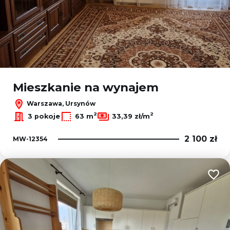
Mieszkanie na wynajem
Warszawa, Ursynów
2
2
3 pokoje
63 m
33,39 zł/m
2 100 zł
MW-12354
Dodaj