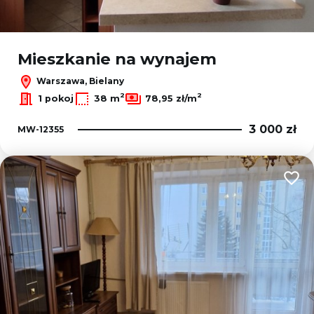
Mieszkanie na wynajem
Warszawa, Bielany
2
2
1 pokoj
38 m
78,95 zł/m
3 000 zł
MW-12355
Dodaj