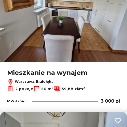
Mieszkanie na wynajem
Warszawa, Białołęka
2
2
2 pokoje
50 m
59,88 zł/m
3 000 zł
MW-12345
Dodaj