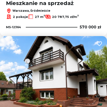
Mieszkanie na sprzedaż
Warszawa, Śródmieście
2
2
2 pokoje
27 m
20 787,75 zł/m
570 000 zł
MS-12364
Dodaj