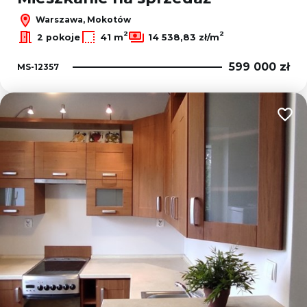
Warszawa, Mokotów
2
2
2 pokoje
41 m
14 538,83 zł/m
599 000 zł
MS-12357
Dodaj