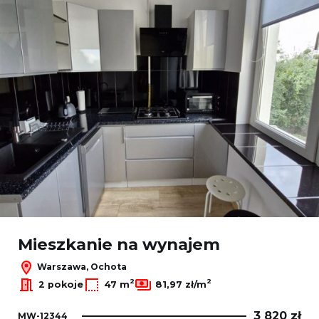
Mieszkanie na wynajem
Warszawa, Ochota
2
2
2 pokoje
47 m
81,97 zł/m
3 820 zł
MW-12344