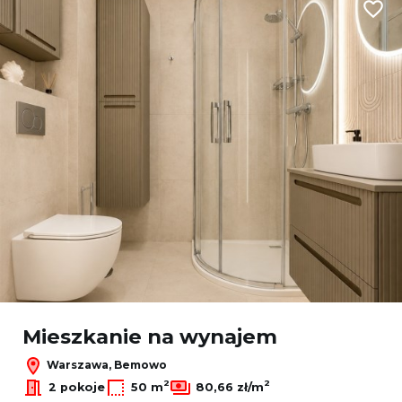
Dodaj
Mieszkanie na wynajem
Warszawa, Bemowo
2
2
2 pokoje
50 m
80,66 zł/m