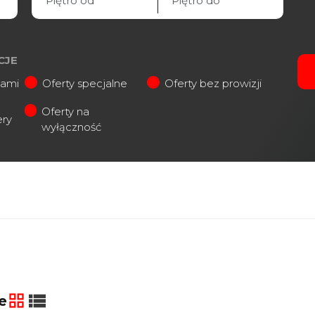
CJE
iami
Oferty specjalne
Oferty bez prowizji
Oferty na
ery
wyłączność
e
tabela
lista