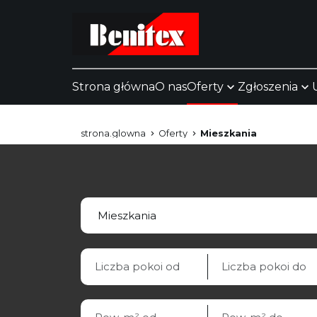
Strona główna
O nas
Oferty
Zgłoszenia
strona.glowna
Oferty
Mieszkania