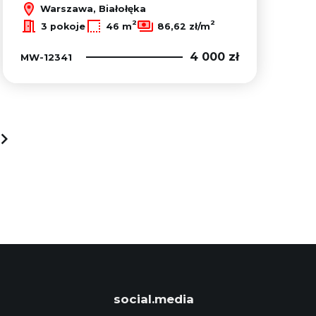
Warszawa, Białołęka
2
2
3 pokoje
46 m
86,62 zł/m
4 000 zł
MW-12341
next
social.media