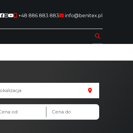
Social link
Social link
Social link
+48 886 883 883
info@benitex.pl