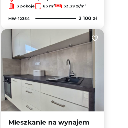
2
2
3 pokoje
63 m
33,39 zł/m
2 100 zł
MW-12354
lubionych
Dodaj do ulubion
Mieszkanie na wynajem