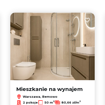
 do ulubionych
Dodaj do u
Mieszkanie na wynajem
Warszawa, Bemowo
2
2
2 pokoje
50 m
80,66 zł/m