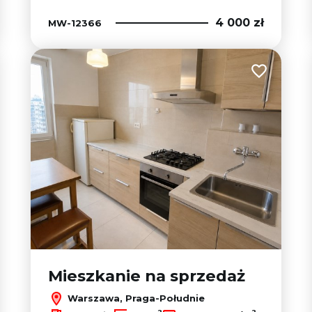
4 000 zł
MW-12366
 do ulubionych
Dodaj do u
Mieszkanie na sprzedaż
Warszawa, Praga-Południe
2
2