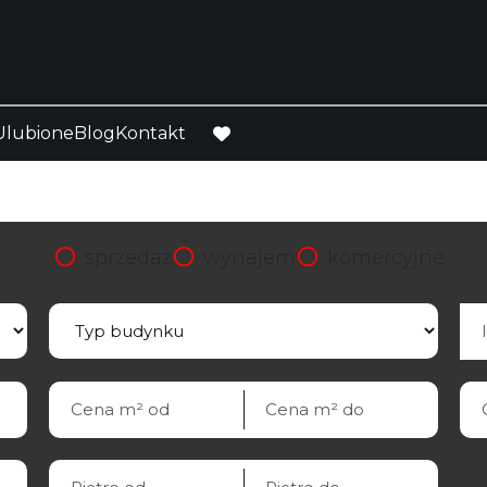
Ulubione
Blog
Kontakt
favorite
sprzedaz
wynajem
komercyjne