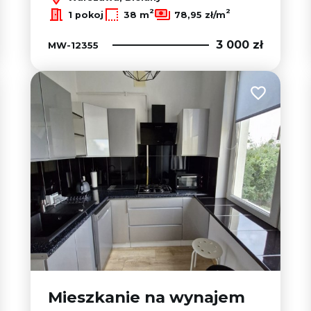
2
2
1 pokoj
38 m
78,95 zł/m
3 000 zł
MW-12355
 do ulubionych
Dodaj do u
Mieszkanie na wynajem