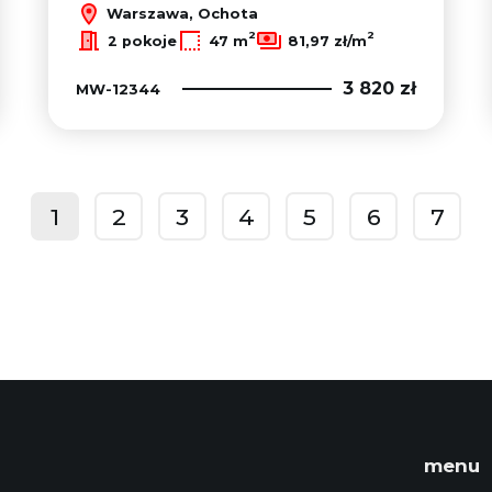
Warszawa, Ochota
2
2
2 pokoje
47 m
81,97 zł/m
3 820 zł
MW-12344
1
2
3
4
5
6
7
prev
menu