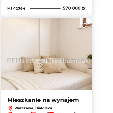
570 000 zł
MS-12364
lubionych
Dodaj do ulubion
Mieszkanie na wynajem
Warszawa, Białołęka
2
2