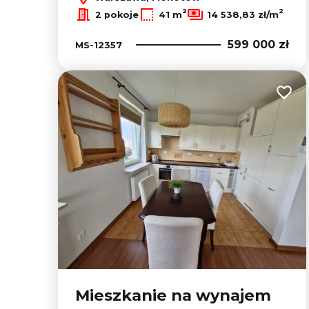
2
2
2 pokoje
41 m
14 538,83 zł/m
599 000 zł
MS-12357
Dodaj
Mieszkanie na wynajem