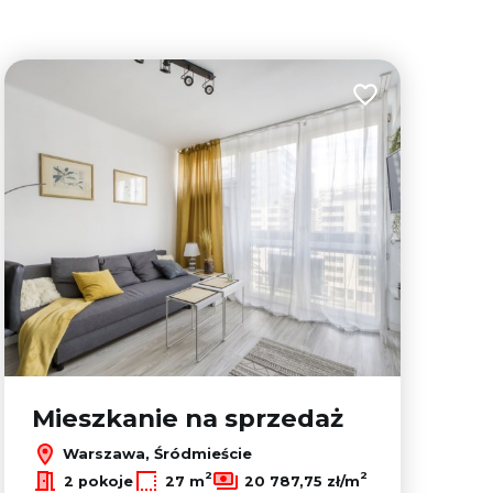
lubionych
Dodaj do ulubion
Mieszkanie na sprzedaż
Warszawa, Śródmieście
2
2
2 pokoje
27 m
20 787,75 zł/m