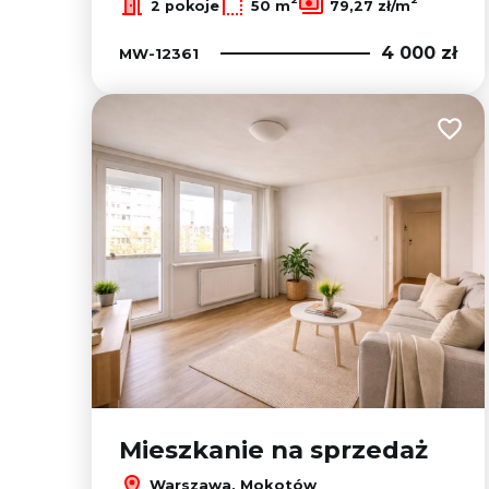
2 pokoje
50 m
79,27 zł/m
4 000 zł
MW-12361
Dodaj
Mieszkanie na sprzedaż
Warszawa, Mokotów