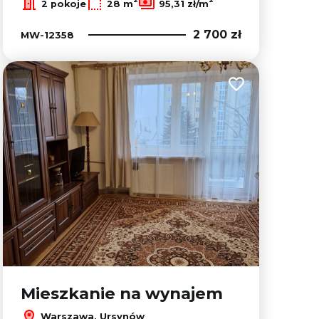
2 pokoje
28 m
95,31 zł/m
2 700 zł
MW-12358
lubionych
Dodaj do ulubion
Mieszkanie na wynajem
Warszawa, Ursynów