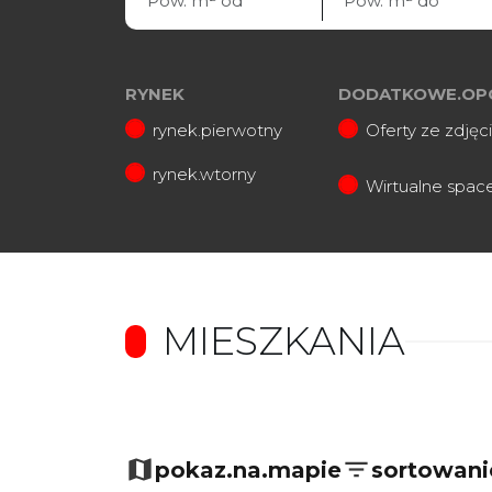
RYNEK
DODATKOWE.OP
rynek.pierwotny
Oferty ze zdjęc
rynek.wtorny
Wirtualne spac
MIESZKANIA
pokaz.na.mapie
sortowani