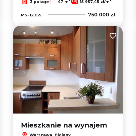
3 pokoje
47 m
15 957,45 zł/m
750 000 zł
MS-12359
 do ulubionych
Dodaj do u
Mieszkanie na wynajem
Warszawa, Bielany