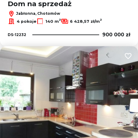
Dom na sprzedaż
Jabłonna, Chotomów
2
2
4 pokoje
140 m
6 428,57 zł/m
900 000 zł
DS-12232
Dodaj