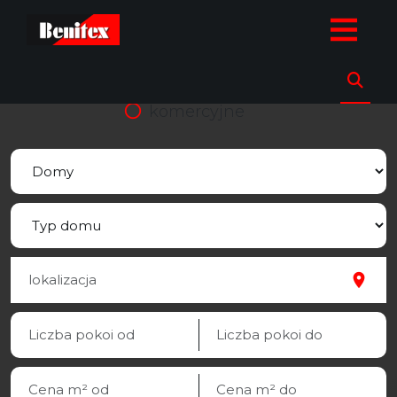
strona.glowna
Oferty
Domy
sprzedaz
wynajem
komercyjne