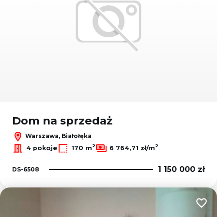
Dom na sprzedaż
Warszawa, Białołęka
2
2
4 pokoje
170 m
6 764,71 zł/m
1 150 000 zł
DS-6508
Dodaj