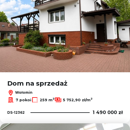
Dom na sprzedaż
Wołomin
2
2
7 pokoi
259 m
5 752,90 zł/m
1 490 000 zł
DS-12362