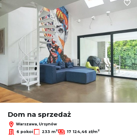
Dodaj
Dom na sprzedaż
Warszawa, Ursynów
2
2
6 pokoi
233 m
17 124,46 zł/m