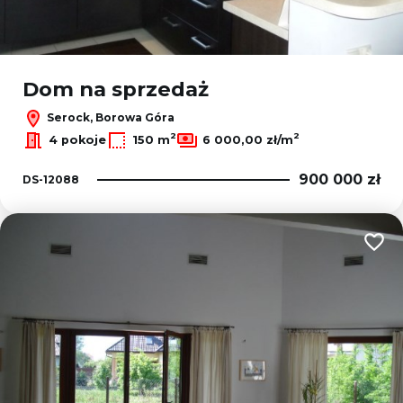
Dom na sprzedaż
Serock, Borowa Góra
2
2
4 pokoje
150 m
6 000,00 zł/m
900 000 zł
DS-12088
Dodaj