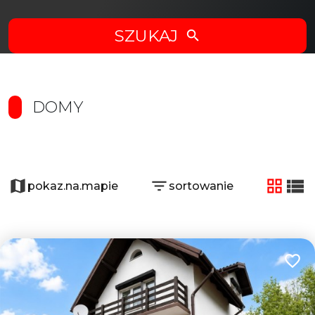
SZUKAJ
DOMY
pokaz.na.mapie
sortowanie
tabela
list
Dodaj