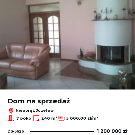
Dom na sprzedaż
Nieporęt, Józefów
2
2
7 pokoi
240 m
5 000,00 zł/m
1 200 000 zł
DS-5626