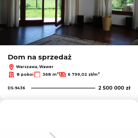
Dom na sprzedaż
Warszawa, Wawer
2
2
8 pokoi
368 m
6 799,02 zł/m
2 500 000 zł
DS-9436
Dodaj