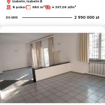
Izabelin, Izabelin B
2
2
8 pokoi
680 m
4 397,06 zł/m
2 990 000 zł
DS-5615
Dodaj