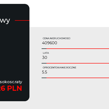
owy
CENA.NIERUCHOMOSCI
LATA
OPROCENTOWANIE.ROCZNE
sokosc.raty
26 PLN