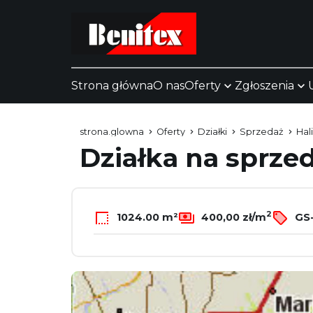
Strona główna
O nas
Oferty
Zgłoszenia
strona.glowna
Oferty
Działki
Sprzedaż
Hal
Działka na sprze
2
1024.00 m²
400,00 zł/m
GS