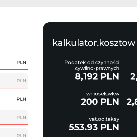
kalkulator.kosztow
PLN
Podatek od czynności
cywilno-prawnych
8,192 PLN
2
PLN
wniosek.wkw
PLN
200 PLN
2,
PLN
vat.od.taksy
553.93 PLN
PLN