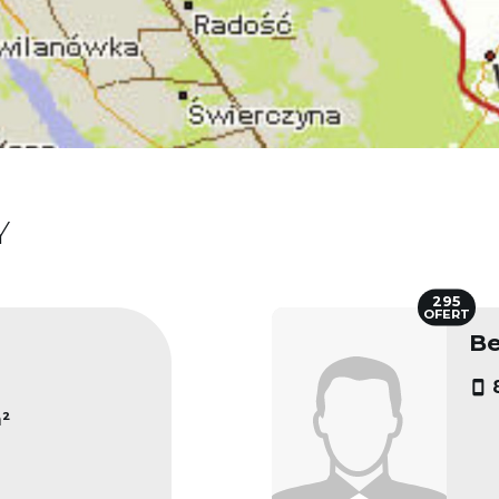
Y
295
OFERT
Be
²