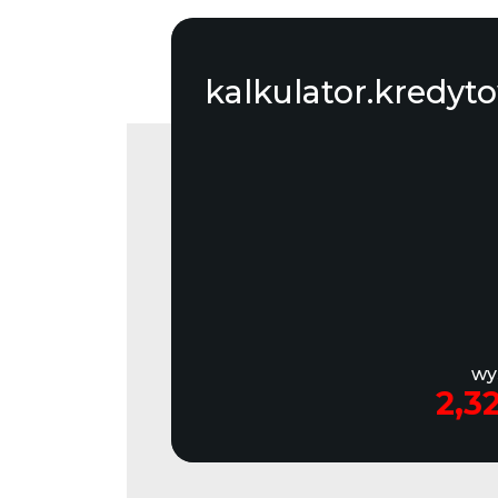
kalkulator.kredyt
wy
2,3