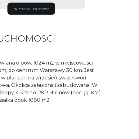
napisz.wiadomosc
RUCHOMOSCI
owlana o pow. 1024 m2 w miejscowości
km, do centrum Warszawy 30 km. Jest
, w planach na wrzesień światłowód.
owa. Okolica zalesiona i zabudowana. W
 sklepy, 4 km do PKP Halinów (pociągi KM).
ziałka obok 1080 m2.