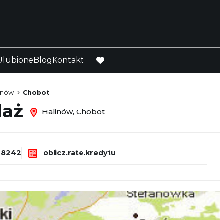
Ulubione
Blog
Kontakt
favorite
inów
Chobot
daż
Halinów, Chobot
-8242
oblicz.rate.kredytu