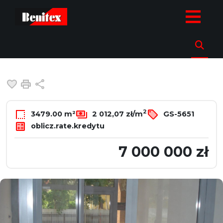
strona.glowna
Oferty
Działki
Sprzedaż
Warszawa
Biało
Działka na sprzedaż
Warszawa, Białołęka
Dodaj do ulubionych
Drukuj
Udostępnij
2
3479.00 m²
2 012,07 zł/m
GS-5651
oblicz.rate.kredytu
7 000 000 zł