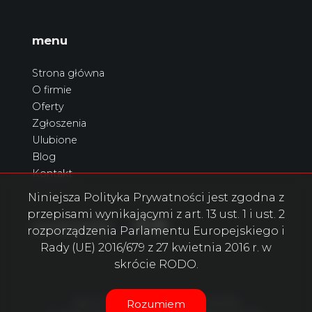
menu
Strona główna
O firmie
Oferty
Zgłoszenia
Ulubione
Blog
Kontakt
Niniejsza Polityka Prywatności jest zgodna z
przepisami wynikającymi z art. 13 ust. 1 i ust. 2
Facebook
Facebook
Facebook
social.media
rozporządzenia Parlamentu Europejskiego i
Rady (UE) 2016/679 z 27 kwietnia 2016 r. w
skrócie RODO.
Biuro nieruchomości Benitex © 2026
Rozumiem