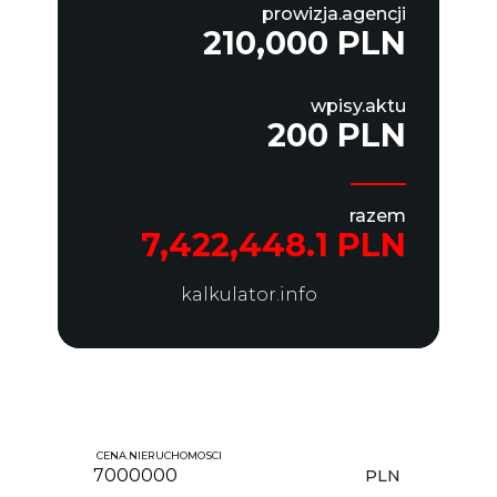
prowizja.agencji
210,000 PLN
wpisy.aktu
200 PLN
razem
7,422,448.1 PLN
kalkulator.info
CENA.NIERUCHOMOSCI
PLN