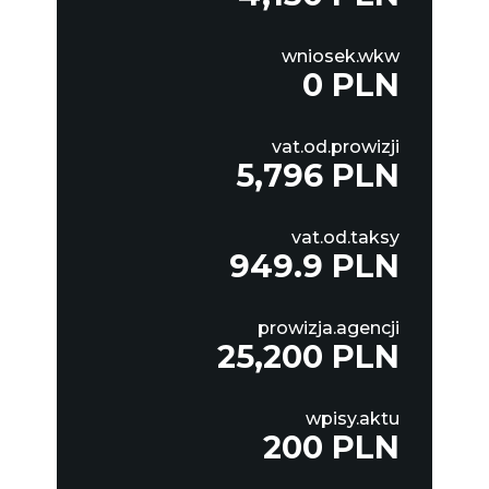
wniosek.wkw
0 PLN
vat.od.prowizji
5,796 PLN
vat.od.taksy
949.9 PLN
prowizja.agencji
25,200 PLN
wpisy.aktu
200 PLN