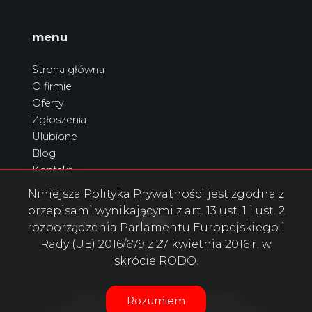
menu
Strona główna
O firmie
Oferty
Zgłoszenia
Ulubione
Blog
Kontakt
Niniejsza Polityka Prywatności jest zgodna z
przepisami wynikającymi z art. 13 ust. 1 i ust. 2
Facebook
Facebook
Facebook
social.media
rozporządzenia Parlamentu Europejskiego i
Rady (UE) 2016/679 z 27 kwietnia 2016 r. w
skrócie RODO.
Biuro nieruchomości Benitex © 2026
Rozumiem
Program dla biur nieruchomości
Galactica Virgo