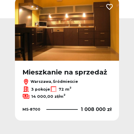
Dodaj do ulubionych
Dodaj do ulub
ż
Mieszkanie na sprzedaż
M
Warszawa, Śródmieście
2
3 pokoje
72 m
2
14 000,00 zł/m
 zł
1 008 000 zł
MS-8700
MS-