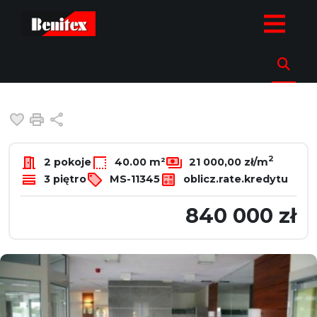
strona.glowna
Oferty
Mieszkania
Sprzedaż
Warszawa
Ś
Mieszkanie na sprzedaż
Warszawa, Śródmieście
Dodaj do ulubionych
Drukuj
Udostępnij
2
2 pokoje
40.00 m²
21 000,00 zł/m
3 piętro
MS-11345
oblicz.rate.kredytu
840 000 zł