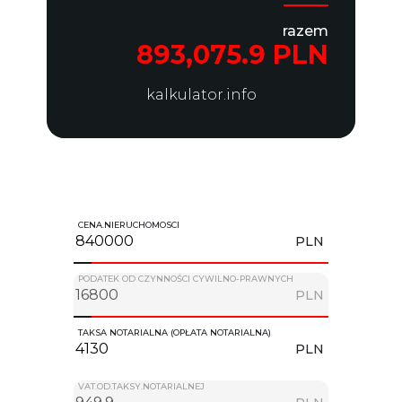
razem
893,075.9 PLN
kalkulator.info
CENA.NIERUCHOMOSCI
PLN
PODATEK OD CZYNNOŚCI CYWILNO-PRAWNYCH
PLN
TAKSA NOTARIALNA (OPŁATA NOTARIALNA)
PLN
VAT.OD.TAKSY.NOTARIALNEJ