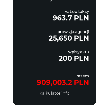
vat.od.taksy
963.7 PLN
prowizja.agencji
25,650 PLN
wpisy.aktu
200 PLN
razem
909,003.2 PLN
kalkulator.info