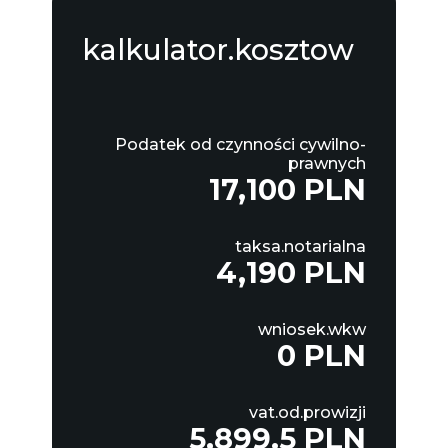
kalkulator.kosztow
Podatek od czynności cywilno-
prawnych
17,100 PLN
taksa.notarialna
4,190 PLN
wniosek.wkw
0 PLN
vat.od.prowizji
5,899.5 PLN