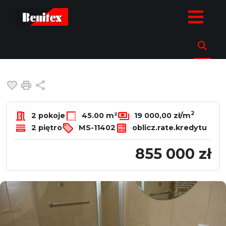
strona.glowna
Oferty
Mieszkania
Sprzedaż
Warszawa
M
Mieszkanie na sprzedaż
Warszawa, Mokotów, Rakowiecka
Dodaj do ulubionych
Drukuj
Udostępnij
2
2 pokoje
45.00 m²
19 000,00 zł/m
2 piętro
MS-11402
oblicz.rate.kredytu
855 000 zł