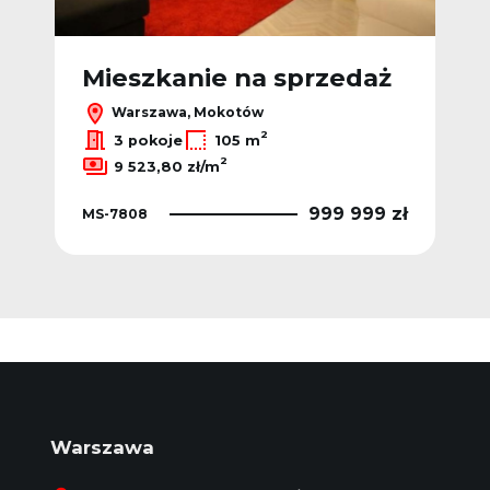
ż
Mieszkanie na sprzedaż
M
Warszawa, Mokotów
2
3 pokoje
105 m
2
9 523,80 zł/m
 zł
999 999 zł
MS-7808
MS-
Warszawa