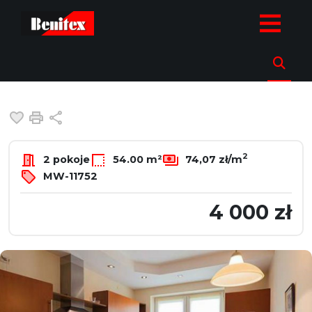
strona.glowna
Oferty
Mieszkania
Wynajem
Warszawa
U
Mieszkanie na wynajem
Warszawa, Ursynów, Pileckiego
Dodaj do ulubionych
Drukuj
Udostępnij
2
2 pokoje
54.00 m²
74,07 zł/m
MW-11752
4 000 zł