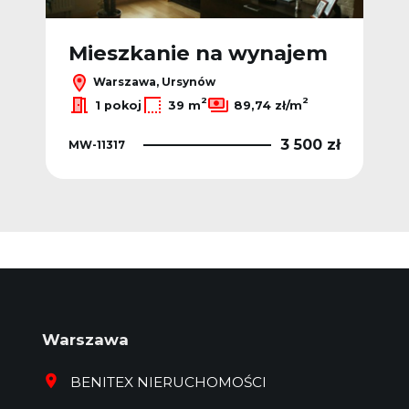
m
Mieszkanie na wynajem
M
Warszawa, Ursynów
2
2
2
1 pokoj
39 m
89,74 zł/m
 zł
3 500 zł
MW-11317
MW-
Warszawa
BENITEX NIERUCHOMOŚCI