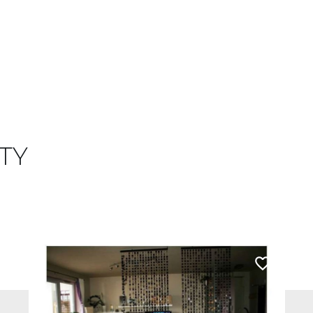
TY
 do ulubionych
Dodaj do u