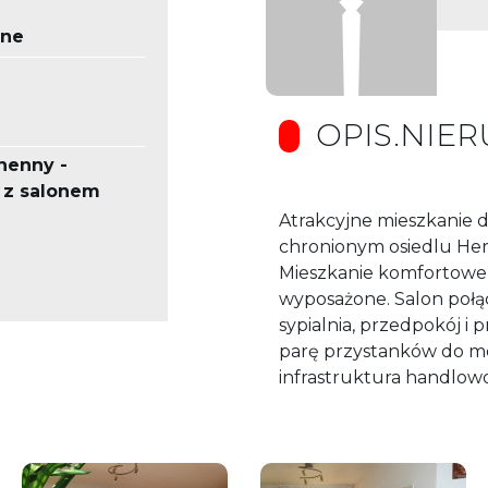
ne
OPIS.NIE
henny -
 z salonem
Atrakcyjne mieszkanie
chronionym osiedlu Hero
Mieszkanie komfortowe 
wyposażone. Salon połą
sypialnia, przedpokój i 
parę przystanków do met
infrastruktura handlo