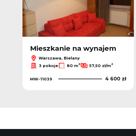
Mieszkanie na wynajem
Warszawa, Bielany
2
2
3 pokoje
80 m
57,50 zł/m
ł
4 600 zł
MW-11039