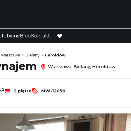
Ulubione
Blog
Kontakt
favorite
Warszawa
Bielany
Heroldów
wynajem
Warszawa, Bielany, Heroldów
2
m
2 piętro
MW-12056