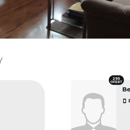
Y
295
OFERT
Be