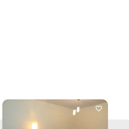
lubionych
Dodaj do ulubio