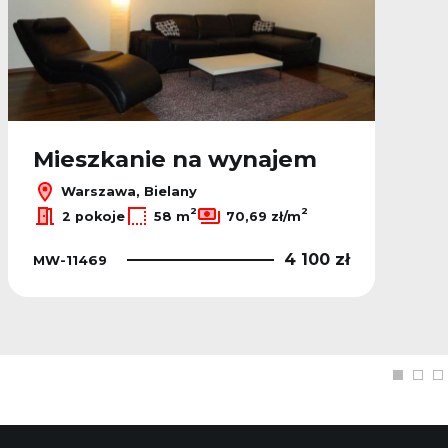
Mieszkanie na wynajem
Warszawa, Bielany
2
2
2 pokoje
58 m
70,69 zł/m
4 100 zł
MW-11469