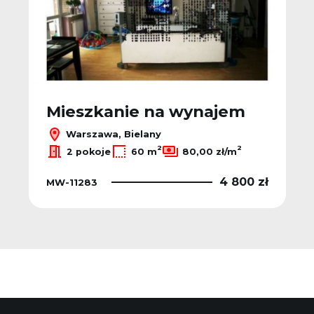
Mieszkanie na wynajem
Warszawa, Bielany
2
2
2 pokoje
60 m
80,00 zł/m
4 800 zł
MW-11283