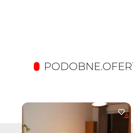
PODOBNE.OFER
odaj do ulubionych
Dodaj