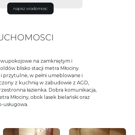
napisz.wiadomosc
RUCHOMOSCI
 dwupokojowe na zamkniętym i
ldów blisko stacji metra Młociny.
i przytulne, w pełni umeblowane i
czony z kuchnią w zabudowie z AGD,
przestronna łazienka. Dobra komunikacja,
ra Młociny, obok lasek bielański oraz
wo-usługowa.