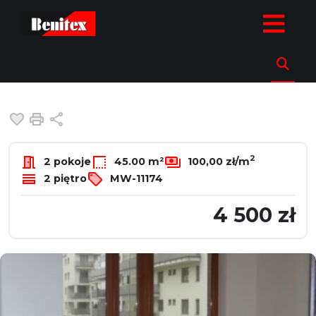
strona.glowna
Oferty
Mieszkania
Wynajem
Warszawa
M
Mieszkanie na wynajem
Warszawa, Mokotów, Chodkiewicza
Dodaj do ulubionych
Drukuj
Udostępnij
2
2 pokoje
45.00 m²
100,00 zł/m
2 piętro
MW-11174
4 500 zł