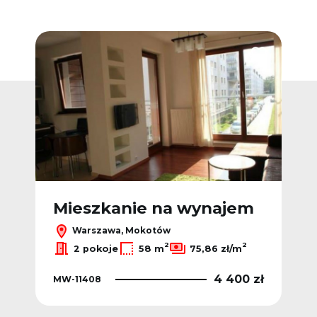
Dodaj do ulubionych
Dodaj do ulub
m
Mieszkanie na wynajem
M
Warszawa, Mokotów
2
2
2 pokoje
58 m
75,86 zł/m
0 zł
4 400 zł
MW-11408
MW