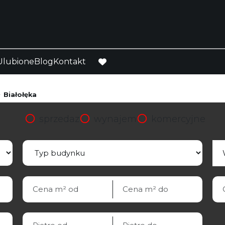
Ulubione
Blog
Kontakt
favorite
Białołęka
sprzedaz
wynajem
komercyjne