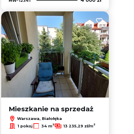
4 000 zł
MW-12341
lubionych
Dodaj do ulubion
Mieszkanie na sprzedaż
Warszawa, Białołęka
2
2
1 pokoj
34 m
13 235,29 zł/m