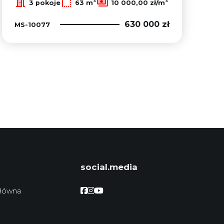
3 pokoje
63 m
10 000,00 zł/m
630 000 zł
MS-10077
social.media
Facebook
Facebook
Facebook
główna