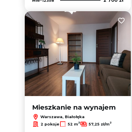
2 700 zł
MW-12358
Dodaj
Mieszkanie na wynajem
Warszawa, Białołęka
2
2
2 pokoje
52 m
57,25 zł/m