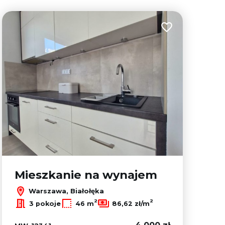
lubionych
Dodaj do ulubion
Mieszkanie na wynajem
Warszawa, Białołęka
2
2
3 pokoje
46 m
86,62 zł/m