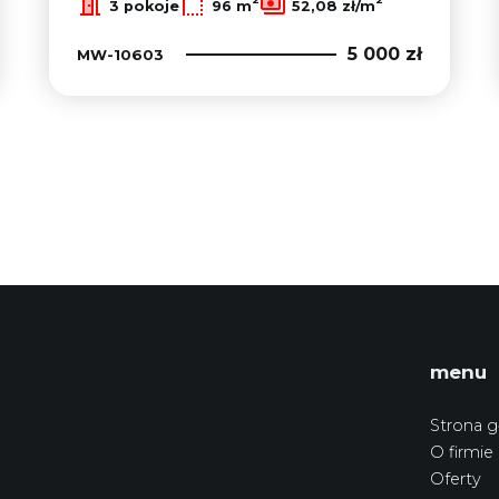
3 pokoje
96 m
52,08 zł/m
5 000 zł
MW-10603
menu
Strona 
O firmie
Oferty