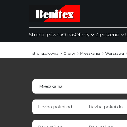
Strona główna
O nas
Oferty
Zgłoszenia
strona.glowna
Oferty
Mieszkania
Warszawa