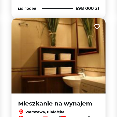
598 000 zł
MS-12098
 do ulubionych
Dodaj do u
Mieszkanie na wynajem
Warszawa, Białołęka
2
2