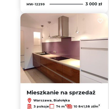
3 000 zł
MW-12299
Dodaj
Mieszkanie na sprzedaż
Warszawa, Białołęka
2
2
3 pokoje
74 m
10 841,58 zł/m