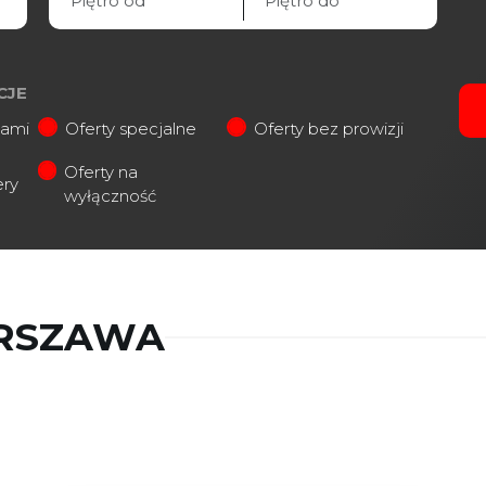
CJE
iami
Oferty specjalne
Oferty bez prowizji
Oferty na
ery
wyłączność
RSZAWA