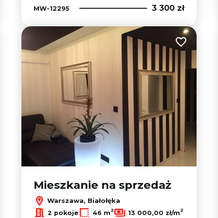
3 300 zł
MW-12295
 do ulubionych
Dodaj do u
Mieszkanie na sprzedaż
Warszawa, Białołęka
2
2
2 pokoje
46 m
13 000,00 zł/m