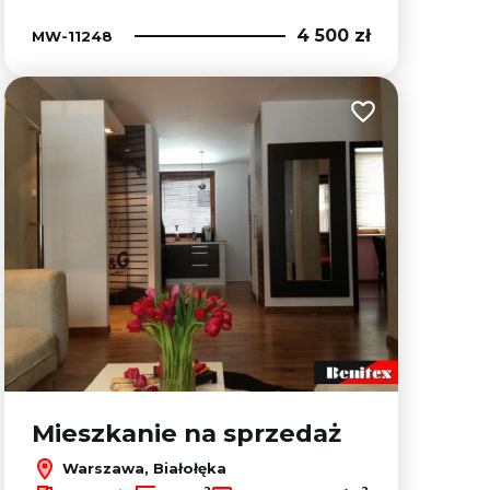
4 500 zł
MW-11248
lubionych
Dodaj do ulubion
Mieszkanie na sprzedaż
Warszawa, Białołęka
2
2