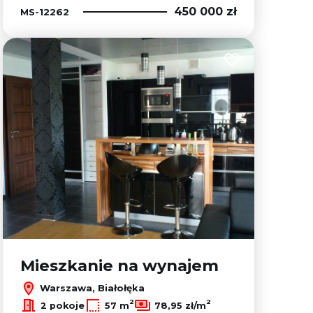
450 000 zł
MS-12262
lubionych
Dodaj do ulubion
Mieszkanie na wynajem
Warszawa, Białołęka
2
2
2 pokoje
57 m
78,95 zł/m