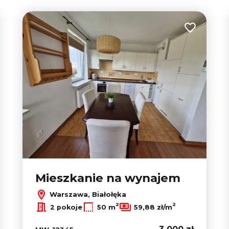
 do ulubionych
Dodaj do u
Mieszkanie na wynajem
Warszawa, Białołęka
2
2
2 pokoje
50 m
59,88 zł/m