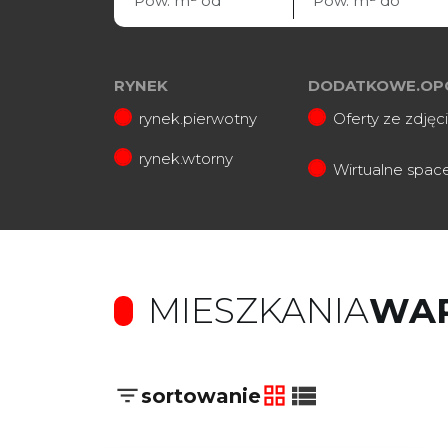
RYNEK
DODATKOWE.OP
rynek.pierwotny
Oferty ze zdjęc
rynek.wtorny
Wirtualne spac
MIESZKANIA
WA
sortowanie
tabela
lista