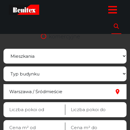
strona.glowna
Oferty
Mieszkania
Warszawa
Śródmieście
sprzedaz
wynajem
komercyjne