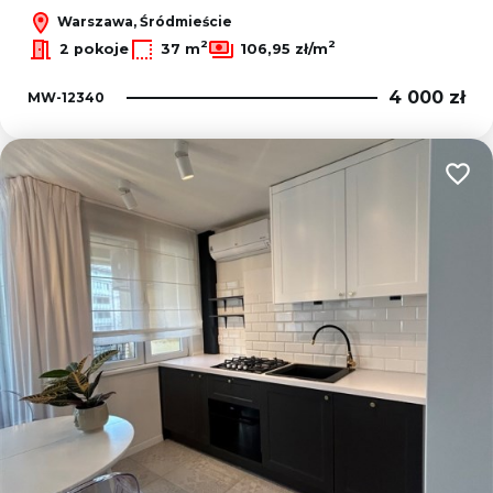
Warszawa, Śródmieście
2
2
2 pokoje
37 m
106,95 zł/m
4 000 zł
MW-12340
Dodaj