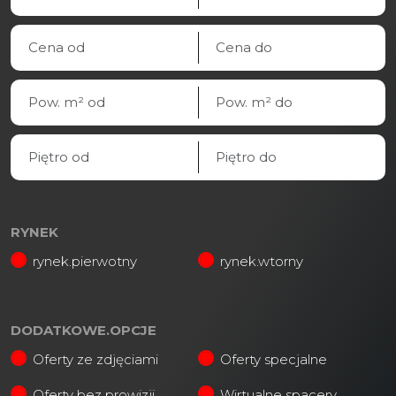
RYNEK
rynek.pierwotny
rynek.wtorny
DODATKOWE.OPCJE
Oferty ze zdjęciami
Oferty specjalne
Oferty bez prowizji
Wirtualne spacery