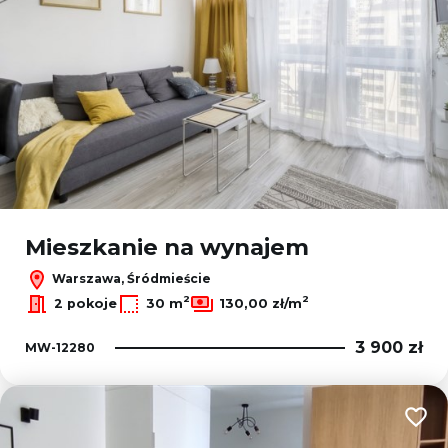
Mieszkanie na wynajem
Warszawa, Śródmieście
2
2
2 pokoje
30 m
130,00 zł/m
3 900 zł
MW-12280
Dodaj