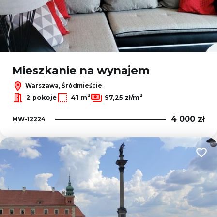
Mieszkanie na wynajem
Warszawa, Śródmieście
2
2
2 pokoje
41 m
97,25 zł/m
4 000 zł
MW-12224
Dodaj