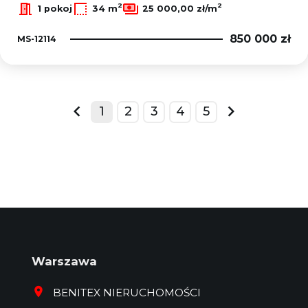
2
2
1 pokoj
34 m
25 000,00 zł/m
850 000 zł
MS-12114
1
2
3
4
5
prev
next
Warszawa
BENITEX NIERUCHOMOŚCI