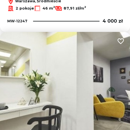
Warszawa, Śródmieście
2
2
2 pokoje
46 m
87,91 zł/m
4 000 zł
MW-12247
Dodaj