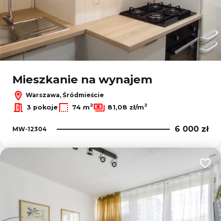
Mieszkanie na wynajem
Warszawa, Śródmieście
2
2
3 pokoje
74 m
81,08 zł/m
6 000 zł
MW-12304
Dodaj