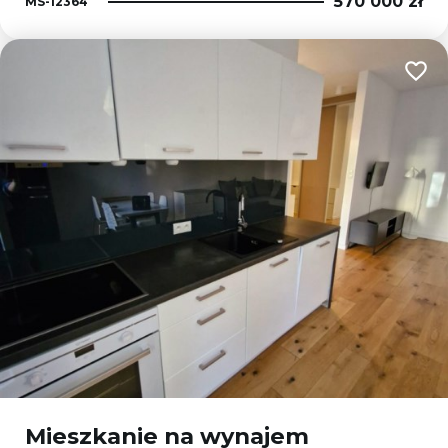
570 000 zł
MS-12364
Dodaj
Mieszkanie na wynajem