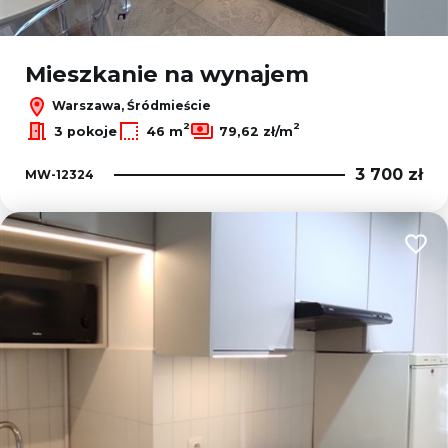
Mieszkanie na wynajem
Warszawa, Śródmieście
2
2
3 pokoje
46 m
79,62 zł/m
3 700 zł
MW-12324
Dodaj