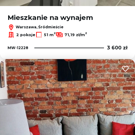
Mieszkanie na wynajem
Warszawa, Śródmieście
2
2
2 pokoje
51 m
71,19 zł/m
3 600 zł
MW-12228
Dodaj