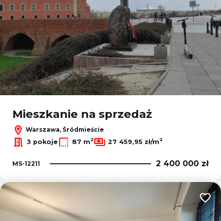
Mieszkanie na sprzedaż
Warszawa, Śródmieście
2
2
3 pokoje
87 m
27 459,95 zł/m
2 400 000 zł
MS-12211
Dodaj