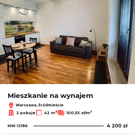
Mieszkanie na wynajem
Warszawa, Śródmieście
2
2
2 pokoje
42 m
100,55 zł/m
4 200 zł
MW-12186