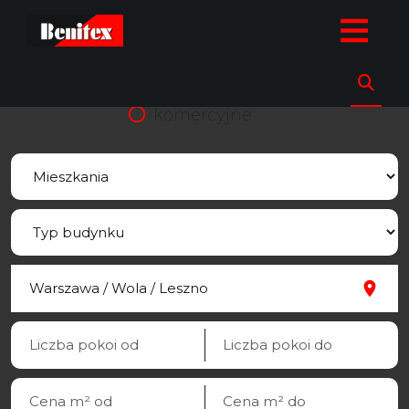
strona.glowna
Oferty
Mieszkania
Warszawa
Wola
sprzedaz
wynajem
komercyjne