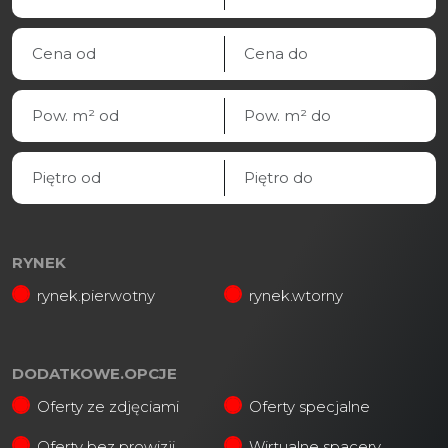
RYNEK
rynek.pierwotny
rynek.wtorny
DODATKOWE.OPCJE
Oferty ze zdjęciami
Oferty specjalne
Oferty bez prowizji
Wirtualne spacery