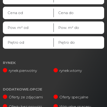
RYNEK
rynek.pierwotny
rynek.wtorny
DODATKOWE.OPCJE
Oferty ze zdjęciami
Oferty specjalne
Oferty bez prowizji
Wirtualne spacery