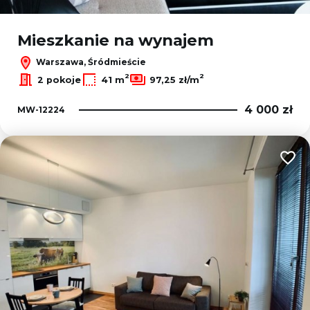
Mieszkanie na wynajem
Warszawa, Śródmieście
2
2
2 pokoje
41 m
97,25 zł/m
4 000 zł
MW-12224
Dodaj