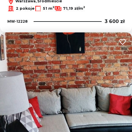
Warszawa, Śródmieście
2
2
2 pokoje
51 m
71,19 zł/m
3 600 zł
MW-12228
Dodaj