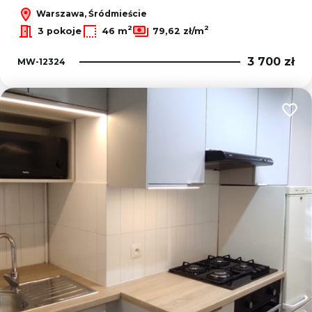
Warszawa, Śródmieście
2
2
3 pokoje
46 m
79,62 zł/m
3 700 zł
MW-12324
Dodaj