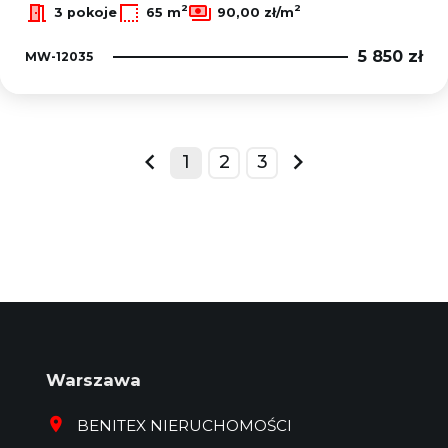
2
2
3 pokoje
65 m
90,00 zł/m
5 850 zł
MW-12035
1
2
3
prev
next
Warszawa
BENITEX NIERUCHOMOŚCI