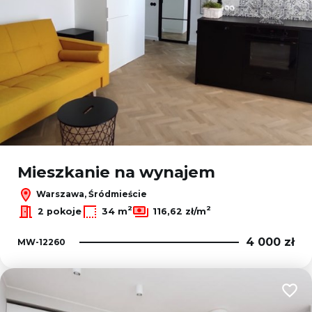
Mieszkanie na wynajem
Warszawa, Śródmieście
2
2
2 pokoje
34 m
116,62 zł/m
4 000 zł
MW-12260
Dodaj