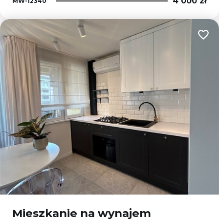
4 000 zł
MW-12340
Dodaj
Mieszkanie na wynajem