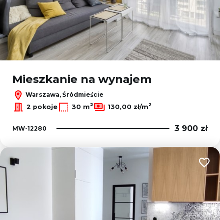
Mieszkanie na wynajem
Warszawa, Śródmieście
2
2
2 pokoje
30 m
130,00 zł/m
3 900 zł
MW-12280
Dodaj