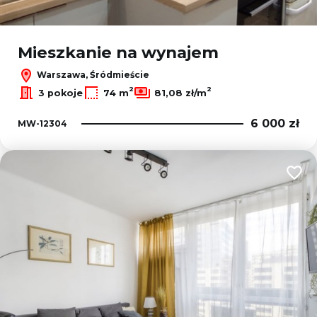
Mieszkanie na wynajem
Warszawa, Śródmieście
2
2
3 pokoje
74 m
81,08 zł/m
6 000 zł
MW-12304
Dodaj