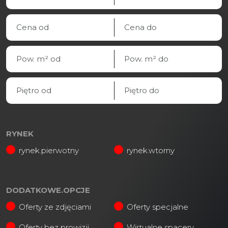
RYNEK
rynek.pierwotny
rynek.wtorny
DODATKOWE.OPCJE
Oferty ze zdjęciami
Oferty specjalne
Oferty bez prowizji
Wirtualne spacery