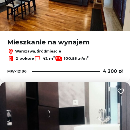
Mieszkanie na wynajem
Warszawa, Śródmieście
2
2
2 pokoje
42 m
100,55 zł/m
4 200 zł
MW-12186
Dodaj