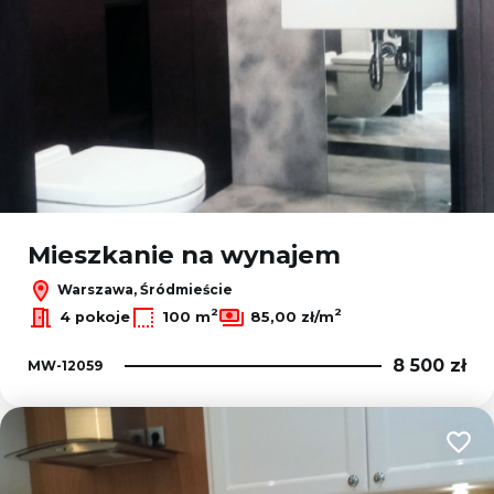
Mieszkanie na wynajem
Warszawa, Śródmieście
2
2
4 pokoje
100 m
85,00 zł/m
8 500 zł
MW-12059
Dodaj