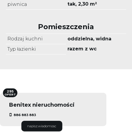
tak, 2,30 m²
piwnica
Pomieszczenia
Rodzaj kuchni
oddzielna, widna
razem z wc
Typ łazienki
295
OFERT
Benitex nieruchomości
886 883 883
napisz.wiadomosc