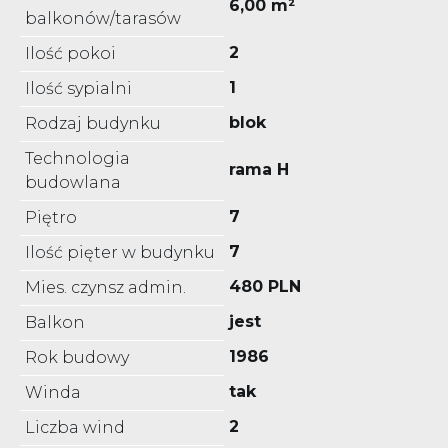
6,00 m²
balkonów/tarasów
2
Ilość pokoi
1
Ilość sypialni
blok
Rodzaj budynku
Technologia
rama H
budowlana
7
Piętro
7
Ilość pięter w budynku
480 PLN
Mies. czynsz admin.
jest
Balkon
1986
Rok budowy
tak
Winda
2
Liczba wind