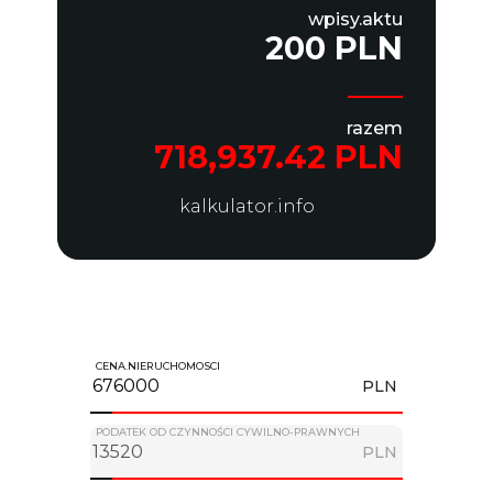
wpisy.aktu
200 PLN
razem
718,937.42 PLN
kalkulator.info
CENA.NIERUCHOMOSCI
PLN
PODATEK OD CZYNNOŚCI CYWILNO-PRAWNYCH
PLN