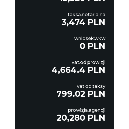
taksa.notarialna
3,474 PLN
wniosek.wkw
0 PLN
vat.od.prowizji
4,664.4 PLN
vat.od.taksy
799.02 PLN
prowizja.agencji
20,280 PLN