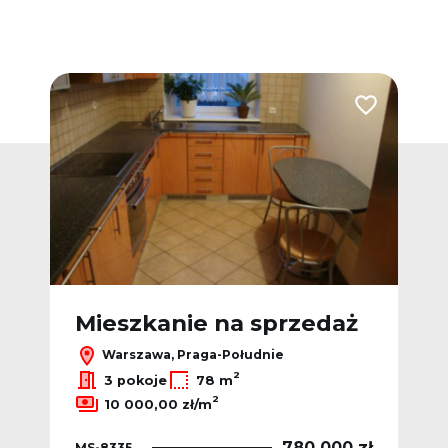
Dodaj do ulubionych
Dodaj do ulub
ż
Mieszkanie na sprzedaż
M
Warszawa, Praga-Południe
2
3 pokoje
78 m
2
10 000,00 zł/m
 zł
780 000 zł
MS-8335
MS