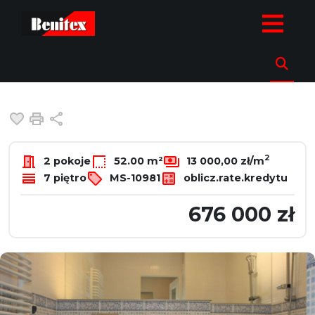
strona.glowna
Oferty
Mieszkania
Sprzedaż
Warszawa
P
Mieszkanie na sprzedaż
Warszawa, Praga-Południe, Saska
Dodaj do ulubionych
Drukuj
Udostępnij
2
2 pokoje
52.00 m²
13 000,00 zł/m
7 piętro
MS-10981
oblicz.rate.kredytu
676 000 zł