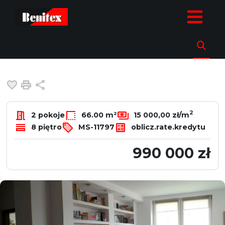
strona.glowna
Oferty
Mieszkania
Sprzedaż
Warszawa
T
Mieszkanie na sprzedaż
Warszawa, Targówek, Kondratowicza
Dodaj do ulubionych
Drukuj
Udostępnij
2
2 pokoje
66.00 m²
15 000,00 zł/m
8 piętro
MS-11797
oblicz.rate.kredytu
990 000 zł