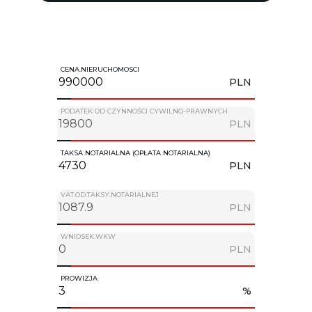
CENA.NIERUCHOMOSCI
PLN
PODATEK OD CZYNNOŚCI CYWILNO-PRAWNYCH
PLN
TAKSA NOTARIALNA (OPŁATA NOTARIALNA)
PLN
VAT.OD.TAKSY.NOTARIALNEJ
PLN
WNIOSEK.WKW
PLN
PROWIZJA
%