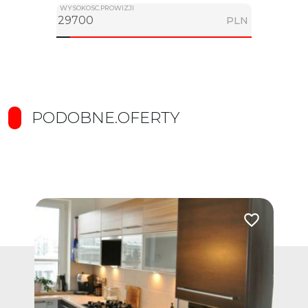
WYSOKOSC.PROWIZJI
PLN
PODOBNE.OFERTY
Dodaj do ulub