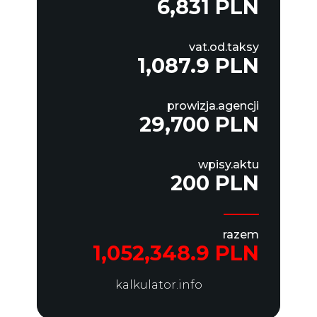
6,831 PLN
vat.od.taksy
1,087.9 PLN
prowizja.agencji
29,700 PLN
wpisy.aktu
200 PLN
razem
1,052,348.9 PLN
kalkulator.info