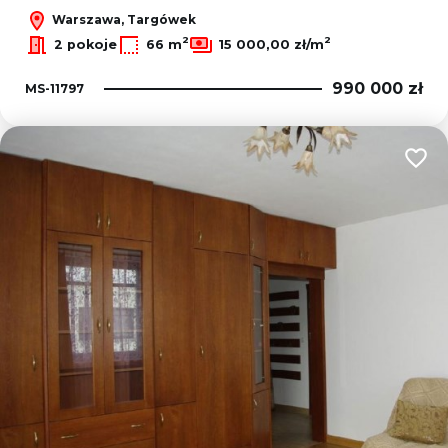
Warszawa, Targówek
2
2
2 pokoje
66 m
15 000,00 zł/m
990 000 zł
MS-11797
Dodaj