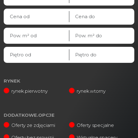
RYNEK
rynek.pierwotny
rynek.wtorny
DODATKOWE.OPCJE
Oferty ze zdjęciami
Oferty specjalne
Oferty bez prowizji
Wirtualne spacery