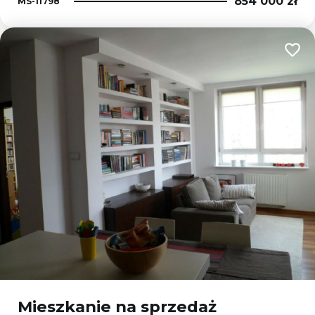
854 000 zł
MS-11798
Dodaj
Mieszkanie na sprzedaż