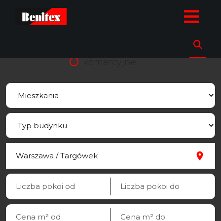
strona.glowna
Oferty
Mieszkania
Warszawa
Targówek
sprzedaz
wynajem
komercyjne