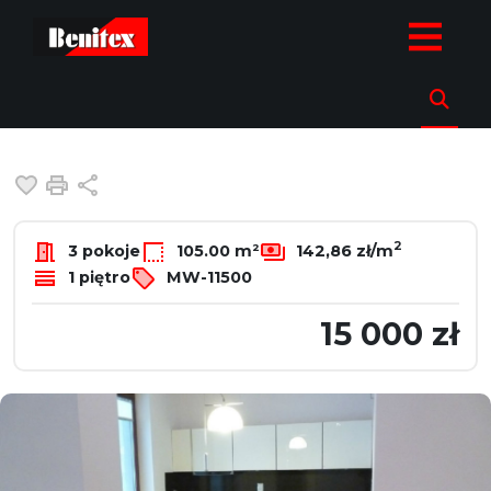
strona.glowna
Oferty
Mieszkania
Wynajem
Warszawa
Śr
Mieszkanie na wynajem
Warszawa, Śródmieście, Kruczkowskiego
Dodaj do ulubionych
Drukuj
Udostępnij
2
3 pokoje
105.00 m²
142,86 zł/m
1 piętro
MW-11500
15 000 zł