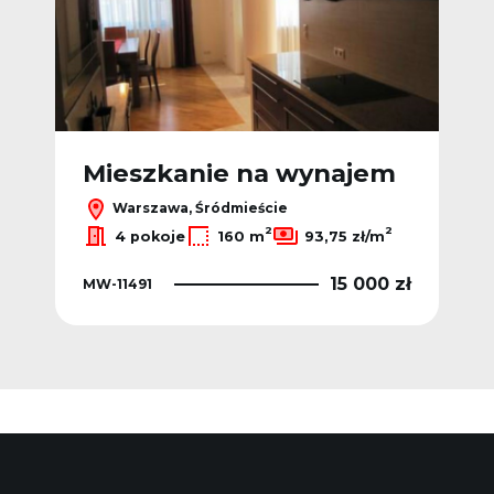
m
Mieszkanie na wynajem
M
Warszawa, Śródmieście
2
2
2
4 pokoje
160 m
93,75 zł/m
0 zł
15 000 zł
MW-11491
MW-