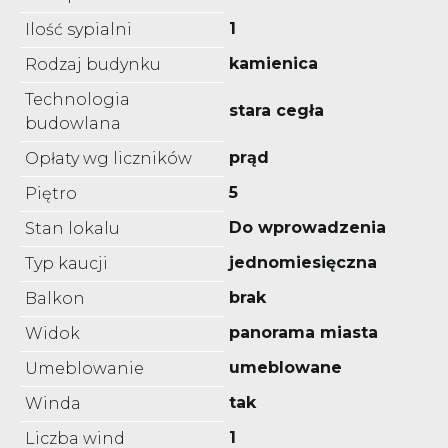
1
Ilość sypialni
kamienica
Rodzaj budynku
Technologia
stara cegła
budowlana
prąd
Opłaty wg liczników
5
Piętro
Do wprowadzenia
Stan lokalu
jednomiesięczna
Typ kaucji
brak
Balkon
panorama miasta
Widok
umeblowane
Umeblowanie
tak
Winda
1
Liczba wind