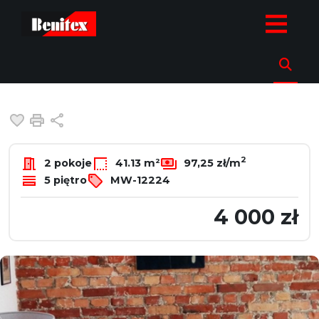
strona.glowna
Oferty
Mieszkania
Wynajem
Warszawa
Śr
Mieszkanie na wynajem
Warszawa, Śródmieście, Elektoralna
Dodaj do ulubionych
Drukuj
Udostępnij
2
2 pokoje
41.13 m²
97,25 zł/m
5 piętro
MW-12224
4 000 zł