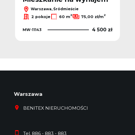
Warszawa, Śródmieście
2
2
2
2 pokoje
60 m
75,00 zł/m
 zł
4 500 zł
MW-11143
MW-
Warszawa
BENITEX NIERUCHOMOŚCI
Tel. 886 - 883 - 883