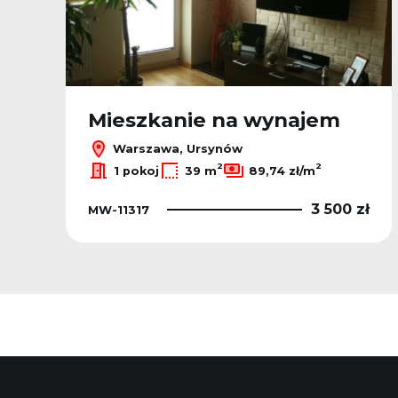
Mieszkanie na wynajem
Warszawa, Ursynów
2
2
1 pokoj
39 m
89,74 zł/m
ł
3 500 zł
MW-11317