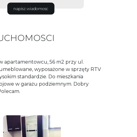
napisz.wiadomosc
RUCHOMOSCI
w apartamentowcu, 56 m2 przy ul.
 umeblowane, wyposażone w sprzęty RTV
sokim standardzie. Do mieszkania
stojowe w garażu podziemnym. Dobry
Polecam.