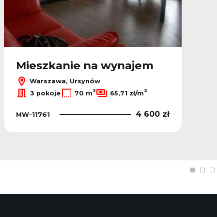
Mieszkanie na wynajem
Warszawa, Ursynów
2
2
3 pokoje
70 m
65,71 zł/m
4 600 zł
MW-11761