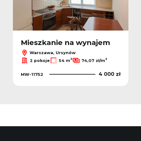
Mieszkanie na wynajem
Warszawa, Ursynów
2
2
2 pokoje
54 m
74,07 zł/m
4 000 zł
MW-11752