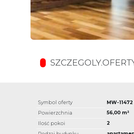
SZCZEGOLY.OFERT
Symbol oferty
MW-11472
56,00 m²
Powierzchnia
2
Ilość pokoi
apartame
Rodzaj budynku