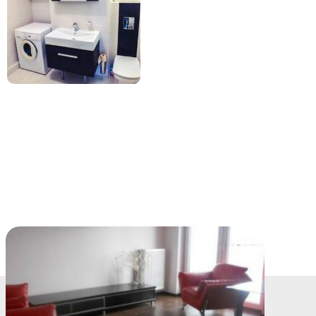
lubionych
Dodaj do ulubio