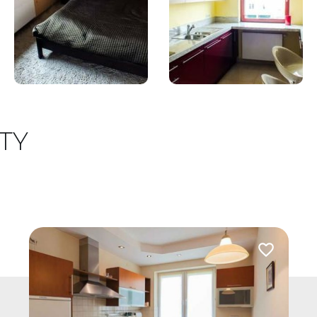
TY
 do ulubionych
Dodaj do u