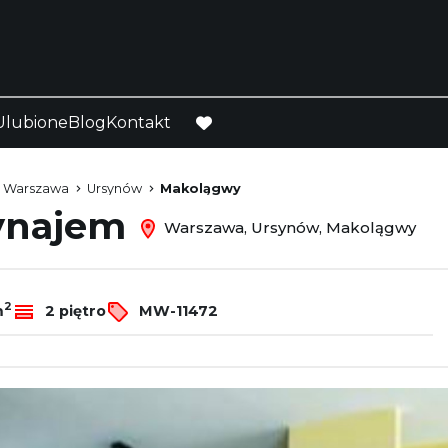
Ulubione
Blog
Kontakt
favorite
Warszawa
Ursynów
Makolągwy
wynajem
Warszawa, Ursynów, Makolągwy
2
m
2 piętro
MW-11472