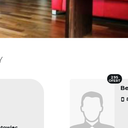
Y
295
OFERT
Be
ntowiec