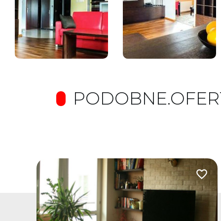
PODOBNE.OFER
odaj do ulubionych
Dodaj