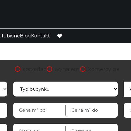
Ulubione
Blog
Kontakt
favorite
sprzedaz
wynajem
komercyjne