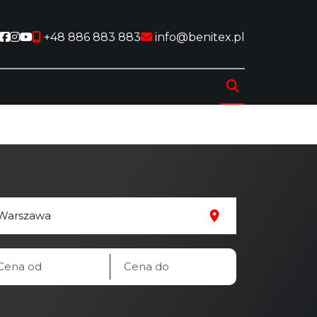
Social link
Social link
Social link
+48 886 883 883
info@benitex.pl