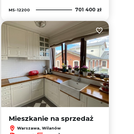
701 400 zł
MS-12200
Dodaj do ulubion
lubionych
Mieszkanie na sprzedaż
Warszawa, Wilanów
2