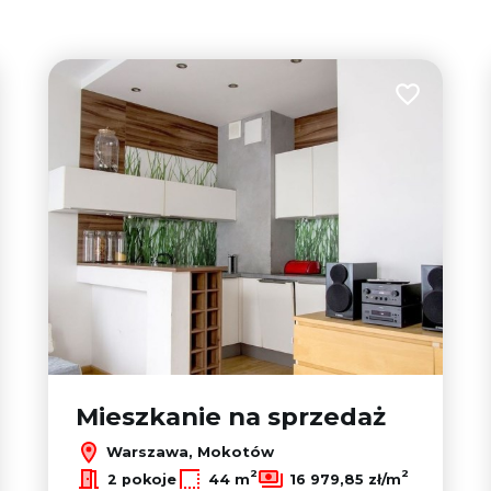
 do ulubionych
Dodaj do u
Mieszkanie na sprzedaż
Warszawa, Mokotów
2
2
2 pokoje
44 m
16 979,85 zł/m