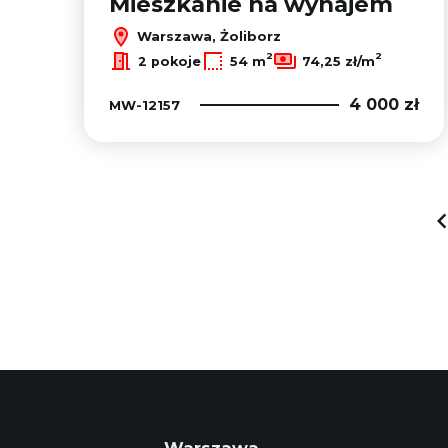
Mieszkanie na wynajem
Warszawa, Żoliborz
2
2
2 pokoje
54 m
74,25 zł/m
4 000 zł
MW-12157