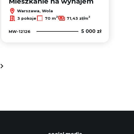
Mieszkanie na wynajem
Warszawa, Wola
2
2
3 pokoje
70 m
71,43 zł/m
5 000 zł
MW-12126
next