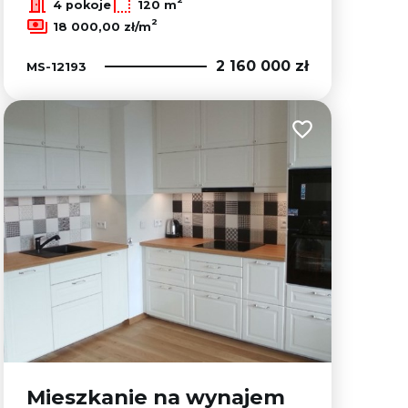
4 pokoje
120 m
2
18 000,00 zł/m
2 160 000 zł
MS-12193
lubionych
Dodaj do ulubion
Mieszkanie na wynajem