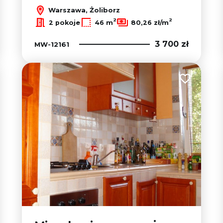
Warszawa, Żoliborz
2
2
2 pokoje
46 m
80,26 zł/m
3 700 zł
MW-12161
 do ulubionych
Dodaj do u