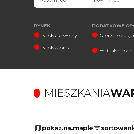
RYNEK
DODATKOWE.OP
rynek.pierwotny
Oferty ze zdjęc
rynek.wtorny
Wirtualne spac
MIESZKANIA
WA
pokaz.na.mapie
sortowani