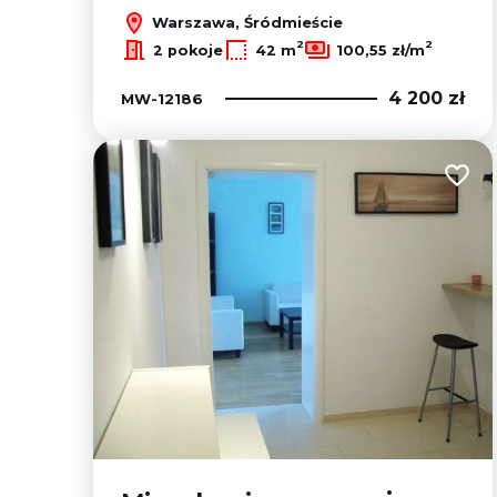
Warszawa, Śródmieście
2
2
2 pokoje
42 m
100,55 zł/m
4 200 zł
MW-12186
Dodaj