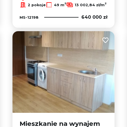
2
2
2 pokoje
49 m
13 002,84 zł/m
640 000 zł
MS-12198
 do ulubionych
Dodaj do u
Mieszkanie na wynajem