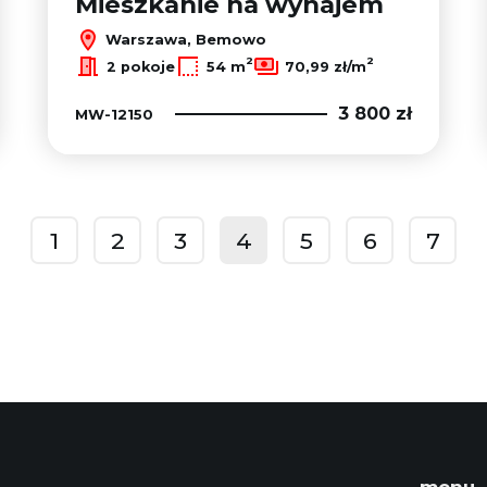
Mieszkanie na wynajem
Warszawa, Bemowo
2
2
2 pokoje
54 m
70,99 zł/m
3 800 zł
MW-12150
1
2
3
4
5
6
7
prev