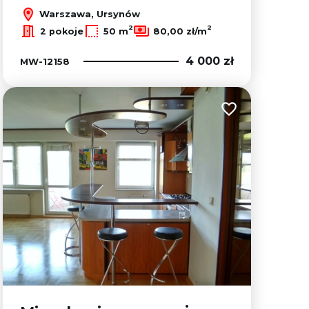
Warszawa, Ursynów
2
2
2 pokoje
50 m
80,00 zł/m
4 000 zł
MW-12158
lubionych
Dodaj do ulubion