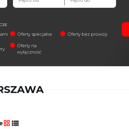
CJE
iami
Oferty specjalne
Oferty bez prowizji
Oferty na
ery
wyłączność
RSZAWA
e
tabela
lista