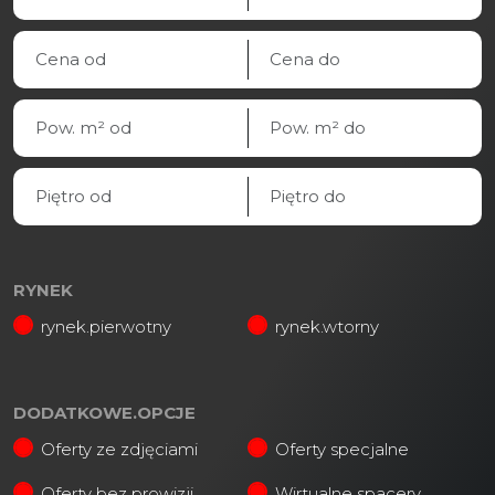
RYNEK
rynek.pierwotny
rynek.wtorny
DODATKOWE.OPCJE
Oferty ze zdjęciami
Oferty specjalne
Oferty bez prowizji
Wirtualne spacery