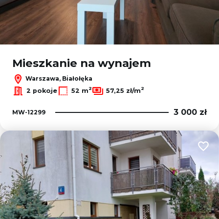
Mieszkanie na wynajem
Warszawa, Białołęka
2
2
2 pokoje
52 m
57,25 zł/m
3 000 zł
MW-12299
Dodaj