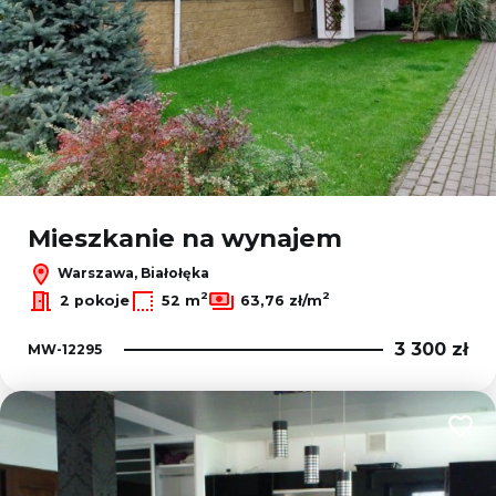
Mieszkanie na wynajem
Warszawa, Białołęka
2
2
2 pokoje
52 m
63,76 zł/m
3 300 zł
MW-12295
Dodaj