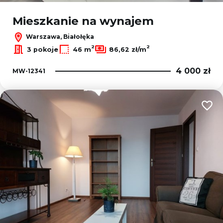
Mieszkanie na wynajem
Warszawa, Białołęka
2
2
3 pokoje
46 m
86,62 zł/m
4 000 zł
MW-12341
Dodaj