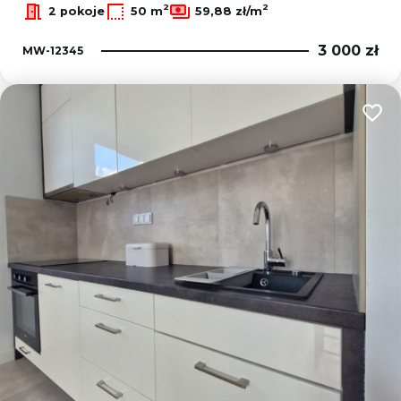
2
2
2 pokoje
50 m
59,88 zł/m
3 000 zł
MW-12345
Dodaj