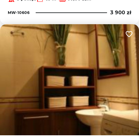
3 900 zł
MW-10606
Dodaj