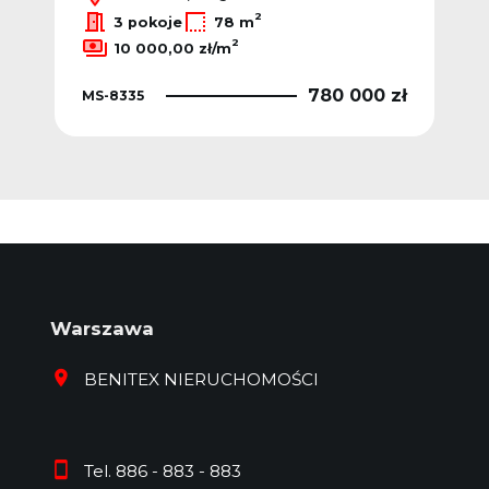
2
3 pokoje
78 m
2
10 000,00 zł/m
 zł
780 000 zł
MS-8335
MS
Warszawa
BENITEX NIERUCHOMOŚCI
Tel. 886 - 883 - 883