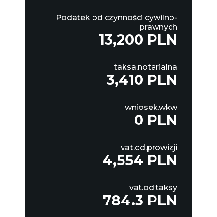
Podatek od czynności cywilno-
prawnych
13,200 PLN
taksa.notarialna
3,410 PLN
wniosek.wkw
0 PLN
vat.od.prowizji
4,554 PLN
vat.od.taksy
784.3 PLN