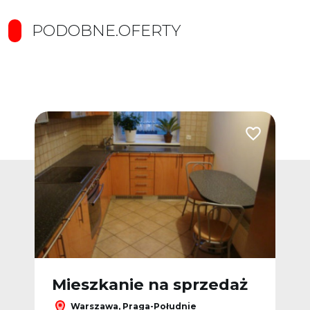
PODOBNE.OFERTY
Dodaj do ulubionych
Dodaj do ulub
ż
Mieszkanie na sprzedaż
M
Warszawa, Praga-Południe