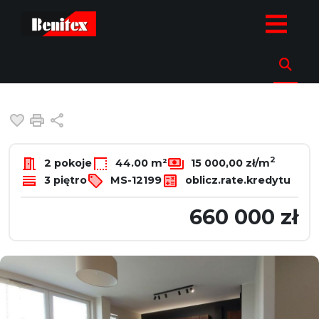
strona.glowna
Oferty
Mieszkania
Sprzedaż
Warszawa
P
Mieszkanie na sprzedaż
Warszawa, Praga-Południe, Fieldorfa
Dodaj do ulubionych
Drukuj
Udostępnij
2
2 pokoje
44.00 m²
15 000,00 zł/m
3 piętro
MS-12199
oblicz.rate.kredytu
660 000 zł