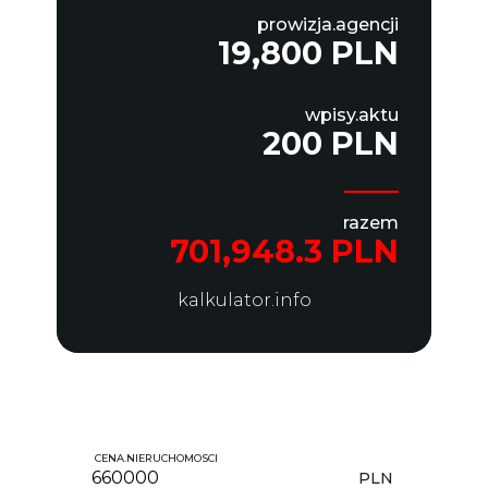
prowizja.agencji
19,800 PLN
wpisy.aktu
200 PLN
razem
701,948.3 PLN
kalkulator.info
CENA.NIERUCHOMOSCI
PLN